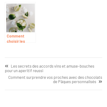
vins AOC
du vin et
comment
choisir sa
bouteille ?
Comment
choisir les
epices pour
sublimer vos
cocktails ?
Navigation
Les secrets des accords vins et amuse-bouches
de
pour un aperitif reussi
l’article
Comment surprendre vos proches avec des chocolats
de Pâques personnalisés