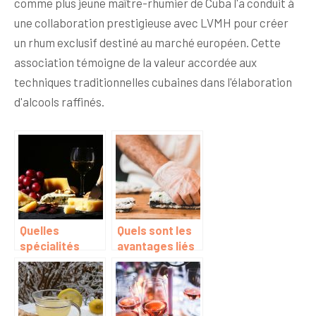
comme plus jeune maître-rhumier de Cuba l'a conduit à
une collaboration prestigieuse avec LVMH pour créer
un rhum exclusif destiné au marché européen. Cette
association témoigne de la valeur accordée aux
techniques traditionnelles cubaines dans l'élaboration
d'alcools raffinés.
Quelles
Quels sont les
spécialités
avantages liés
pouvons-nous
à l’obtention
mettre dans un
d’une bourse en
panier
restauration ?
gourmand ?