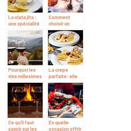
La slata jita :
Comment
une spécialité
choisir un
tunisienne
champagne
rosé ?
Pourquoi les
La crepe
vins millesimes
parfaite: elle
du Clos des
reussit a tous
Papes font la
les coups.
tendance
actuelle ?
Ce qu’il faut
En quelle
savoir sur les
occasion offrir