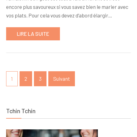
encore plus savoureux si vous savez bien le marier avec
vos plats. Pour cela vous devez d’abord élargir…
LIRE LA SUITE
Pagination
1
2
3
Suivant
des
publications
Tchin Tchin