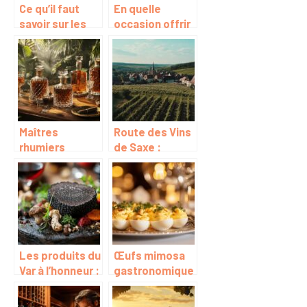
Ce qu’il faut
En quelle
savoir sur les
occasion offrir
vins AOC
du vin et
comment
choisir sa
bouteille ?
Maîtres
Route des Vins
rhumiers
de Saxe :
cubains : Les
voyage au cœur
gardiens du
des vignobles
vieillissement
allemands, un
traditionnel
héritage des
moines du XIIe
siècle
Les produits du
Œufs mimosa
Var à l’honneur :
gastronomique
guide complet
: la recette
des méthodes
parfaite