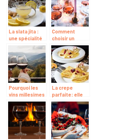
panier
restauration ?
gourmand ?
La slata jita :
Comment
une spécialité
choisir un
tunisienne
champagne
rosé ?
Pourquoi les
La crepe
vins millesimes
parfaite: elle
du Clos des
reussit a tous
Papes font la
les coups.
tendance
actuelle ?