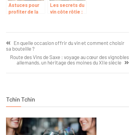
Astuces pour
Les secrets du
profiter de la
vin côte rôtie :
foire aux vins
un mariage
d’automne et
harmonieux
déguster des
entre la Syrah
Navigation
pépites
et le Viognier
En quelle occasion offrir du vin et comment choisir
œnologiques
de
sa bouteille ?
l’article
Route des Vins de Saxe : voyage au cœur des vignobles
allemands, un héritage des moines du XIIe siècle
Tchin Tchin