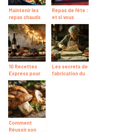
Maintenir les
Repas de fête :
repas chauds
et si vous
au chaud pour
mettiez des
servir :
spécialités
comment faire
antillaises au
?
menu ?
10 Recettes
Les secrets de
Express pour
fabrication du
un Aperitif
burek serbe : la
Original a Moins
recette
de 5€
traditionnelle
transmise de
generation en
generation
Comment
Réussir son
Guide Complet: