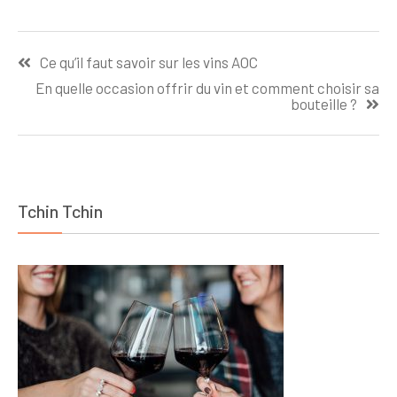
Conserver des
Cepes Frais en
Navigation
Cuisine
Ce qu’il faut savoir sur les vins AOC
Gastronomique
de
par Lacto-
En quelle occasion offrir du vin et comment choisir sa
l’article
bouteille ?
fermentation
Tchin Tchin