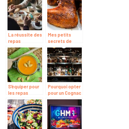
La réussite des
Mes petits
repas
secrets de
d’entreprise
cuisine qui vont
de mes
cuissons des
délices.
S’équiper pour
Pourquoi opter
les repas
pour un Cognac
d’hiver, que
VSOP ?
avoir dans sa
cuisine ?